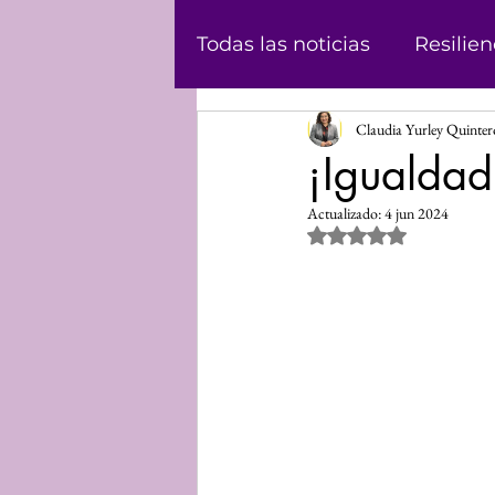
Todas las noticias
Resilien
Claudia Yurley Quinte
Masculinidad
Abolici
¡Igualdad
Actualizado:
4 jun 2024
Casos
Historias
Ju
Obtuvo NaN de 5 estrel
Podcast
Violencia de
Informe
Voz propia
Mundo Digital
Análisi