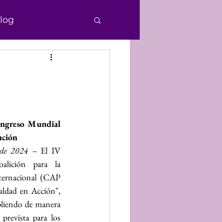
log
e Personas
echos Humanos
ngreso Mundial 
ución
nocimiento
 de 2024
 – El IV 
lición para la 
ternacional (CAP 
Donaciones
aldad en Acción", 
pliendo de manera 
prevista para los 