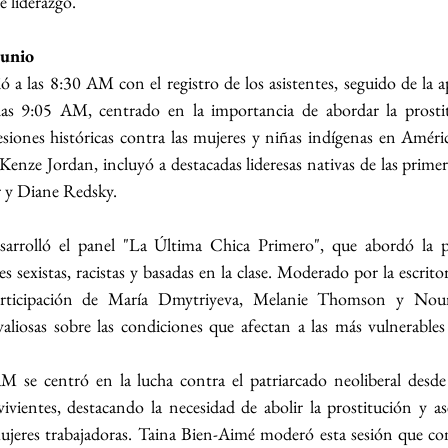
e liderazgo.
junio
 a las 8:30 AM con el registro de los asistentes, seguido de la ape
 las 9:05 AM, centrado en la importancia de abordar la prost
siones históricas contra las mujeres y niñas indígenas en Améric
nze Jordan, incluyó a destacadas lideresas nativas de las prime
er y Diane Redsky.
arrolló el panel "La Última Chica Primero", que abordó la pr
s sexistas, racistas y basadas en la clase. Moderado por la escrito
rticipación de María Dmytriyeva, Melanie Thomson y Nour
valiosas sobre las condiciones que afectan a las más vulnerables 
M se centró en la lucha contra el patriarcado neoliberal desde 
vivientes, destacando la necesidad de abolir la prostitución y as
mujeres trabajadoras. Taina Bien-Aimé moderó esta sesión que co