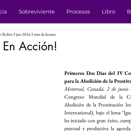
cia
Sobreviviente
Procesos
Libro
B
ro Rolón
3 jun 2024
3 min de lectura
onismo
Campañas
Denuncias
Trata d
 En Acción!
sticia
Matrimonio Infantil
Genero
Der
las.
Primeros Dos Días del IV Co
para la Abolición de la Prostit
 Género
Explotación sexual
Líder
Reco
Montreal, Canadá, 2 de junio
Congreso Mundial de la Coa
Abolición de la Prostitución In
Investigación
Justicia Social
Revista
International), bajo el lema "Igu
ha iniciado con gran éxito, cum
puntual y productiva la agenda 
s
Perspectiva de Género