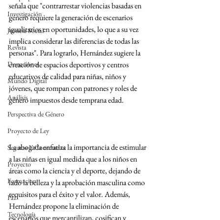
señala que "contrarrestar violencias basadas en 
Investigación
género requiere la generación de escenarios 
igualitarios en oportunidades, lo que a su vez 
Justicia Social
implica considerar las diferencias de todas las 
Revista
personas". Para lograrlo, Hernández sugiere la 
Donaciones
creación de espacios deportivos y centros 
educativos de calidad para niñas, niños y 
Mundo Digital
jóvenes, que rompan con patrones y roles de 
Análisis
género impuestos desde temprana edad.
Perspectiva de Género
Proyecto de Ley
La abogada enfatiza la importancia de estimular 
Seguras Y Conectadas
a las niñas en igual medida que a los niños en 
Proyecto
áreas como la ciencia y el deporte, dejando de 
Formacion
lado la belleza y la aprobación masculina como 
requisitos para el éxito y el valor. Además, 
Paz
Hernández propone la eliminación de 
Tecnología
escenarios que mercantilizan, cosifican y 