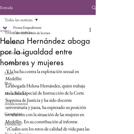
Entrada
Todas las noticias
Prensa Empodérame
Todas las noticias
2 abr 2023
2 min de lectura
Helena Hernández aboga
Resiliencia
por la igualdad entre
Sobreviviente
hombres y mujeres
Procesos
 Y la lucha contra la explotación sexual en 
Libro
Medellín
Blog
La abogada Helena Hernández, quien trabaja 
en la Sala Especial de Instrucción de la Corte 
Masculinidad
Suprema de Justicia y ha sido docente 
Abolicionismo
universitaria y jueza, ha expresado su posición 
Campañas
en relación con la situación de las mujeres en 
Medellín. En su contribución al informe 
Denuncias
"¿Cuáles son los retos de calidad de vida para las 