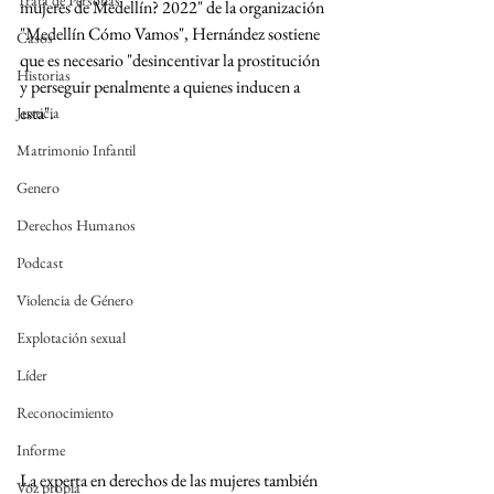
Trata de Personas
mujeres de Medellín? 2022" de la organización 
"Medellín Cómo Vamos", Hernández sostiene 
Casos
que es necesario "desincentivar la prostitución 
Historias
y perseguir penalmente a quienes inducen a 
esta".
Justicia
Matrimonio Infantil
Genero
Derechos Humanos
Podcast
Violencia de Género
Explotación sexual
Líder
Reconocimiento
Informe
La experta en derechos de las mujeres también 
Voz propia