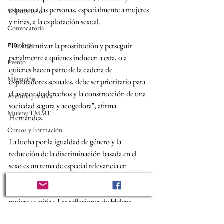
exponen a las personas, especialmente a mujeres 
Voluntariado
y niñas, a la explotación sexual.
Convocatoria
Psicología
"Desincentivar la prostitución y perseguir 
penalmente a quienes inducen a esta, o a 
Evento
quienes hacen parte de la cadena de 
Migración
explotadores sexuales, debe ser prioritario para 
el avance de derechos y la construcción de una 
Asesoría Jurídica
sociedad segura y acogedora", afirma 
Mujeres EMME
Hernández.
Cursos y Formación
La lucha por la igualdad de género y la 
reducción de la discriminación basada en el 
sexo es un tema de especial relevancia en 
Medellín, donde la explotación sexual sigue 
siendo un nicho de desigualdad que afecta a 
mujeres y niñas. Las reflexiones de Helena 
Hernández apuntan a la necesidad de abordar 