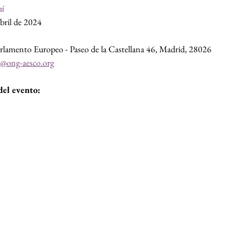
uí
abril de 2024
arlamento Europeo - Paseo de la Castellana 46, Madrid, 28026 
d@ong-aesco.org
el evento: 