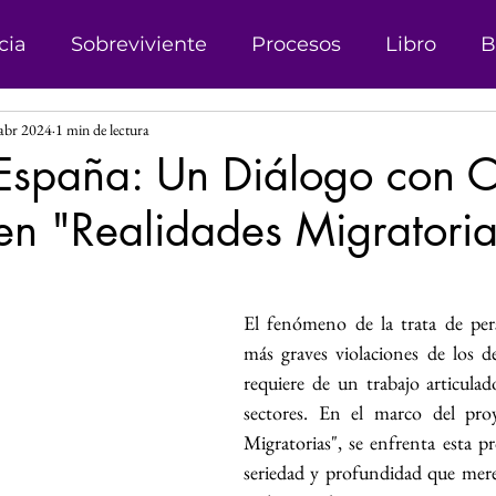
cia
Sobreviviente
Procesos
Libro
B
abr 2024
1 min de lectura
onismo
Campañas
Denuncias
Trata d
España: Un Diálogo con C
en "Realidades Migratoria
sticia
Matrimonio Infantil
Genero
Der
las.
 Género
Explotación sexual
Líder
Reco
El fenómeno de la trata de pers
más graves violaciones de los d
requiere de un trabajo articulad
Investigación
Justicia Social
Revista
sectores. En el marco del proy
Migratorias", se enfrenta esta pr
seriedad y profundidad que mere
s
Perspectiva de Género