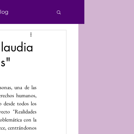
log
e Personas
laudia
s"
echos Humanos
nocimiento
onas, una de las 
erechos humanos, 
o desde todos los 
Donaciones
ecto "Realidades 
oblemática con la 
ce, centrándonos 