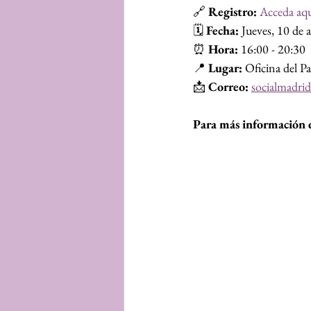
🔗 
Registro:
Acceda aq
🗓️ 
Fecha:
 Jueves, 10 de 
⏰ 
Hora:
 16:00 - 20:30
📍 
Lugar:
 Oficina del P
📩 
Correo:
socialmadri
Para más información d