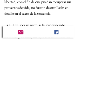
libertad, con el fin de que puedan recuperar sus 
proyectos de vida, no fueron desarrolladas en 
detalle en el texto de la sentencia.
La CIDH, por su parte, se ha pronunciado 
sobre trata de personas en algunos de sus 
informes y, además, incluyó este fenómeno en 
los 
Principios Interamericanos sobre los 
Derechos Humanos de Todas las Personas 
Migrantes, Refugiadas, Apátridas y las 
Víctimas de Trata de Personas
 adoptados en 
2019. Los principios se refieren, por supuesto, 
a la obligación de prevención, combate y 
eliminación de la trata en el Principio No. 20. 
Además, los principios han logrado ir un paso 
más allá en el SIDH, pues también se hace 
referencia a la obligación de ofrecer a las 
víctimas asistencia jurídica e información en un 
idioma que puedan entender, asistencia 