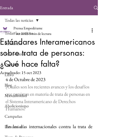
Entrada
Todas las noticias
Prensa Empodérame
Todas las noticias
7 oct 2023
5 min de lectura
Estándares Interamericanos
Resiliencia
sobre trata de personas:
Sobreviviente
¿Qué hace falta?
Procesos
Actualizado:
15 oct 2023
Libro
4 de Octubre de 2023
Blog
¿Cuáles son los recientes avances y los desafíos 
que persisten en materia de trata de personas en 
Masculinidad
el Sistema Interamericano de Derechos 
Abolicionismo
Humanos?
Campañas
En los días internacionales contra la trata de 
Denuncias