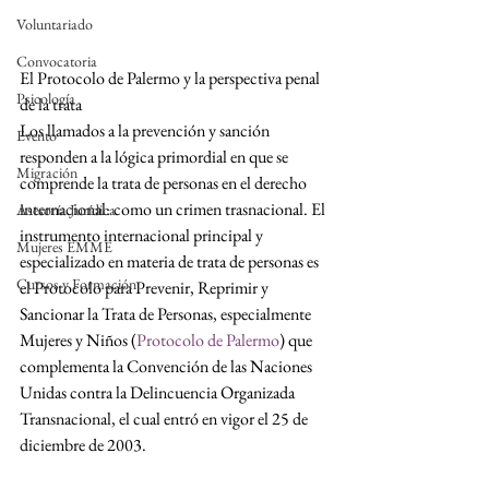
Voluntariado
Convocatoria
El Protocolo de Palermo y la perspectiva penal 
Psicología
de la trata
Los llamados a la prevención y sanción 
Evento
responden a la lógica primordial en que se 
Migración
comprende la trata de personas en el derecho 
internacional: como un crimen trasnacional. El 
Asesoría Jurídica
instrumento internacional principal y 
Mujeres EMME
especializado en materia de trata de personas es 
Cursos y Formación
el Protocolo para Prevenir, Reprimir y 
Sancionar la Trata de Personas, especialmente 
Mujeres y Niños (
Protocolo de Palermo
) que 
complementa la Convención de las Naciones 
Unidas contra la Delincuencia Organizada 
Transnacional, el cual entró en vigor el 25 de 
diciembre de 2003. 