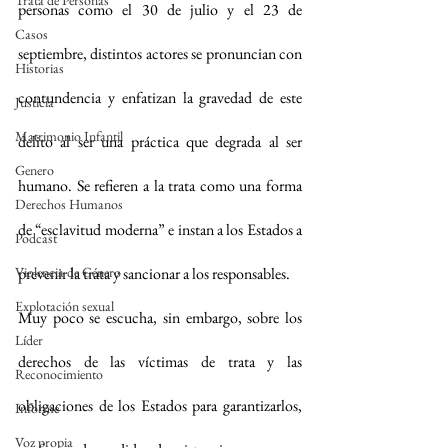
Trata de Personas
personas como el 30 de julio y el 23 de 
Casos
septiembre, distintos actores se pronuncian con 
Historias
contundencia y enfatizan la gravedad de este 
Justicia
Matrimonio Infantil
delito al ser una práctica que degrada al ser 
Genero
humano. Se refieren a la trata como una forma 
Derechos Humanos
de “esclavitud moderna” e instan a los Estados a 
Podcast
Violencia de Género
prevenir la trata y sancionar a los responsables.
Explotación sexual
Muy poco se escucha, sin embargo, sobre los 
Líder
derechos de las víctimas de trata y las 
Reconocimiento
obligaciones de los Estados para garantizarlos, 
Informe
Voz propia