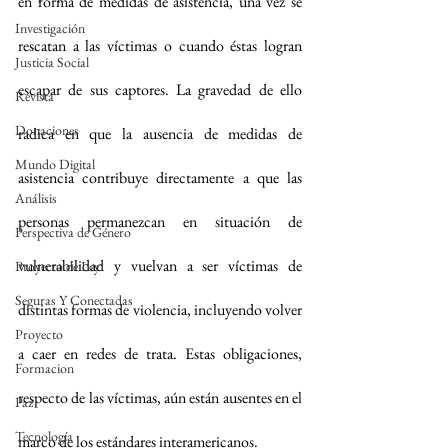
en forma de medidas de asistencia, una vez se 
Investigación
rescatan a las víctimas o cuando éstas logran 
Justicia Social
escapar de sus captores. La gravedad de ello 
Revista
Donaciones
radica en que la ausencia de medidas de 
Mundo Digital
asistencia contribuye directamente a que las 
Análisis
personas permanezcan en situación de 
Perspectiva de Género
vulnerabilidad y vuelvan a ser víctimas de 
Proyecto de Ley
Seguras Y Conectadas
distintas formas de violencia, incluyendo volver 
Proyecto
a caer en redes de trata. Estas obligaciones, 
Formacion
respecto de las víctimas, aún están ausentes en el 
Paz
Tecnología
marco de los estándares interamericanos.