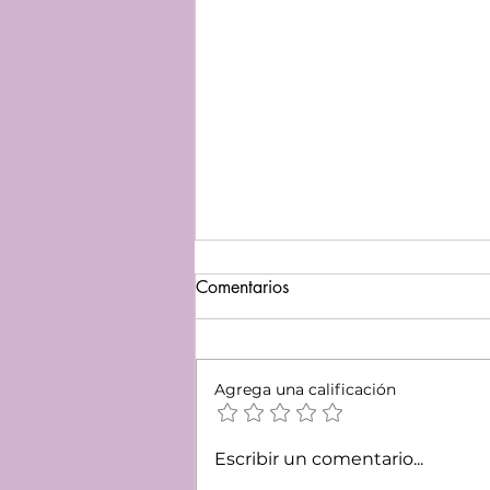
Comentarios
Agrega una calificación
Del Refugio a la Reunificación
Escribir un comentario...
Familiar: La historia de dos