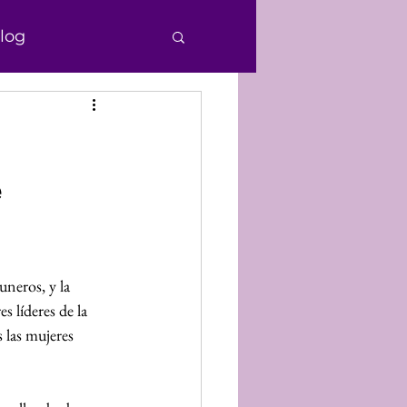
log
e Personas
e
echos Humanos
nocimiento
neros, y la 
 líderes de la 
Donaciones
 las mujeres 