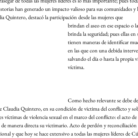
rasegar de todas las mujeres lideres es lo mas importante; pues toda
historias han generado un impacto valioso para sus comunidades y l
ia Quintero, destacó la participación desde las mujeres que 
brindan el aseo en ese espacio o l
brinda la seguridad; pues ellas en s
tienen maneras de identificar muc
en las que con una debida interv
salvando el día o hasta la propia 
víctima. 
Como hecho relevante se debe des
e Claudia Quintero, en su condición de victima del conflicto y sob
es víctimas de violencia sexual en el marco del conflicto: el acto d
a de manera directa su victimario. Acto de perdón y reconciliación 
sicional y que hoy se hace extensivo a todas las mujeres líderes de 