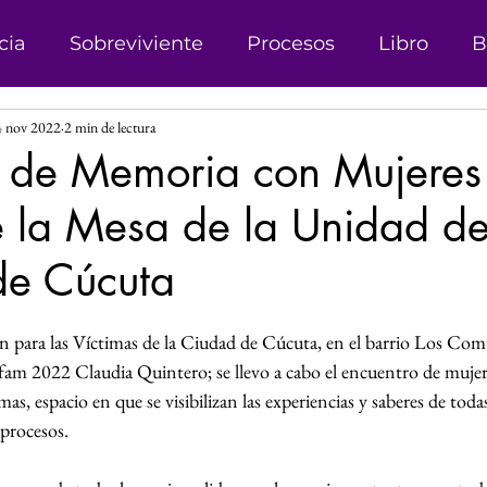
cia
Sobreviviente
Procesos
Libro
B
4 nov 2022
2 min de lectura
onismo
Campañas
Denuncias
Trata d
o de Memoria con Mujeres
e la Mesa de la Unidad d
sticia
Matrimonio Infantil
Genero
Der
de Cúcuta
 Género
Explotación sexual
Líder
Reco
las.
 para las Víctimas de la Ciudad de Cúcuta, en el barrio Los Comu
fam 2022 Claudia Quintero; se llevo a cabo el encuentro de mujeres
Investigación
Justicia Social
Revista
s, espacio en que se visibilizan las experiencias y saberes de todas
 procesos.
s
Perspectiva de Género