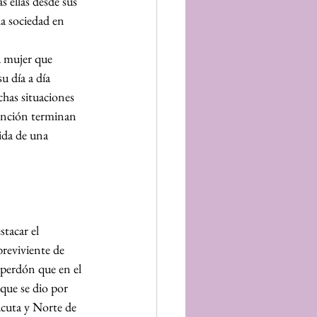
s ellas desde sus 
a sociedad en 
a mujer que 
u día a día 
has situaciones 
ención terminan 
vida de una 
tacar el 
reviviente de 
e perdón que en el 
que se dio por 
Cúcuta y Norte de 