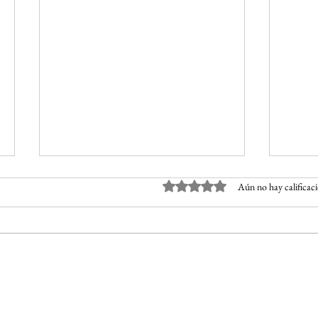
Obtuvo 0 de 5 estrellas.
Aún no hay calificac
Homenaje a Claribel Moreno,
Recon
madre buscadora de su hija
respu