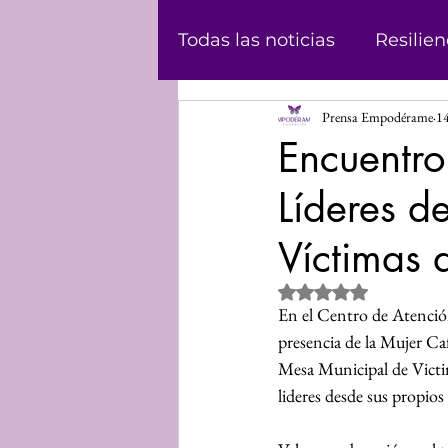
Todas las noticias
Resilien
Prensa Empodérame
1
Masculinidad
Abolici
Encuentr
Líderes d
Casos
Historias
Ju
Víctimas 
Podcast
Violencia de
Obtuvo NaN de 5 estrel
En el Centro de Atención
presencia de la Mujer Ca
Informe
Voz propia
Mesa Municipal de Victima
lideres desde sus propios
Mundo Digital
Análisi