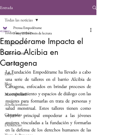
Entrada
Todas las noticias
Prensa Empodérame
Todas las noticias
3 may 2024
2 min de lectura
Empodérame Impacta el
Resiliencia
Barrio Alcibia en
Sobreviviente
Cartagena
Procesos
La Fundación Empodérame ha llevado a cabo 
Libro
una serie de talleres en el barrio Alcibia de 
Blog
Cartagena, enfocados en brindar procesos de 
acompañamiento y espacios de diálogo con las 
Masculinidad
mujeres para formarlas en trata de personas y 
Abolicionismo
salud menstrual. Estos talleres tienen como 
Campañas
objetivo principal empoderar a las jóvenes 
mujeres vinculadas a la fundación y formarlas 
Denuncias
en la defensa de los derechos humanos de las 