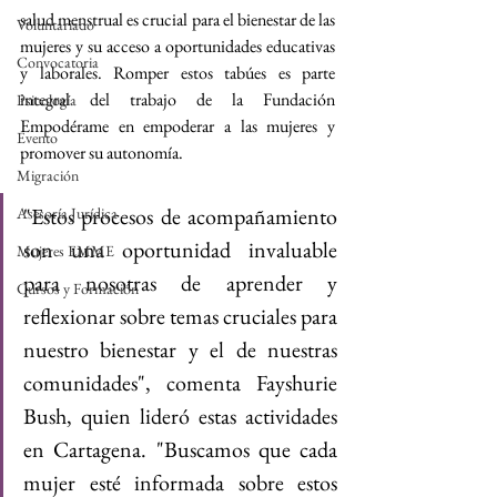
salud menstrual es crucial para el bienestar de las 
Voluntariado
mujeres y su acceso a oportunidades educativas 
Convocatoria
y laborales. Romper estos tabúes es parte 
integral del trabajo de la Fundación 
Psicología
Empodérame en empoderar a las mujeres y 
Evento
promover su autonomía.
Migración
"Estos procesos de acompañamiento 
Asesoría Jurídica
son una oportunidad invaluable 
Mujeres EMME
para nosotras de aprender y 
Cursos y Formación
reflexionar sobre temas cruciales para 
nuestro bienestar y el de nuestras 
comunidades", comenta Fayshurie 
Bush, quien lideró estas actividades 
en Cartagena. "Buscamos que cada 
mujer esté informada sobre estos 