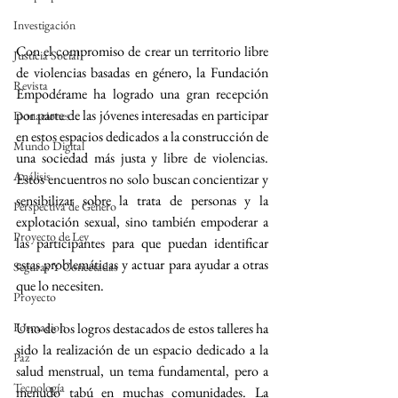
Investigación
Con el compromiso de crear un territorio libre 
Justicia Social
de violencias basadas en género, la Fundación 
Revista
Empodérame ha logrado una gran recepción 
por parte de las jóvenes interesadas en participar 
Donaciones
en estos espacios dedicados a la construcción de 
Mundo Digital
una sociedad más justa y libre de violencias. 
Análisis
Estos encuentros no solo buscan concientizar y 
sensibilizar sobre la trata de personas y la 
Perspectiva de Género
explotación sexual, sino también empoderar a 
Proyecto de Ley
las participantes para que puedan identificar 
estas problemáticas y actuar para ayudar a otras 
Seguras Y Conectadas
que lo necesiten.
Proyecto
Uno de los logros destacados de estos talleres ha 
Formacion
sido la realización de un espacio dedicado a la 
Paz
salud menstrual, un tema fundamental, pero a 
Tecnología
menudo tabú en muchas comunidades. La 