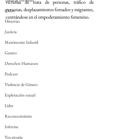
Trata de Personas
víctimas de trata de personas, tráfico de 
personas, desplazamientos forzados y migrantes, 
Casos
centrándose en el empoderamiento femenino.
Historias
Justicia
Matrimonio Infantil
Genero
Derechos Humanos
Podcast
Violencia de Género
Explotación sexual
Líder
Reconocimiento
Informe
Voz propia