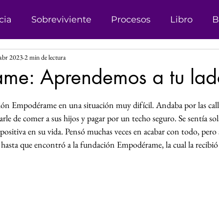
cia
Sobreviviente
Procesos
Libro
B
abr 2023
2 min de lectura
onismo
Campañas
Denuncias
Trata d
me: Aprendemos a tu lad
las.
sticia
Matrimonio Infantil
Genero
Der
ción Empodérame en una situación muy difícil. Andaba por las call
le de comer a sus hijos y pagar por un techo seguro. Se sentía sol
a positiva en su vida. Pensó muchas veces en acabar con todo, pero s
 Género
Explotación sexual
Líder
Reco
 hasta que encontró a la fundación Empodérame, la cual la recibió 
Investigación
Justicia Social
Revista
s
Perspectiva de Género