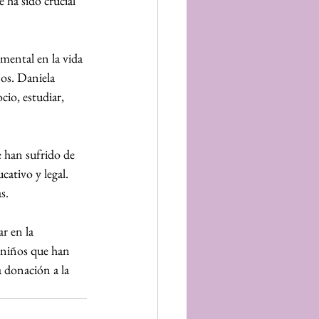
 ha sido crucial 
mental en la vida 
os. Daniela 
io, estudiar, 
 han sufrido de 
cativo y legal. 
s.
r en la 
 niños que han 
a donación a la 