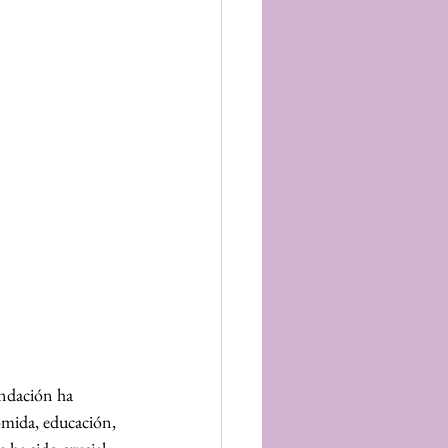
undación ha 
omida, educación, 