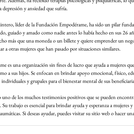
. Además, ha recibido terapias psicológicas y psiquiátricas, lo que
a depresión y ansiedad que sufría.
ntero, líder de la Fundación Empodérame, ha sido un pilar funda
do, guiado y amado como nadie antes lo había hecho en sus 26 añ
cho más que una moneda o un billete y quiere emprender un negoc
ar a otras mujeres que han pasado por situaciones similares.
 es una organización sin fines de lucro que ayuda a mujeres que
omo a sus hijos. Se enfocan en brindar apoyo emocional, físico, edu
individuales y grupales para el bienestar mental de sus beneficiaria
lo uno de los muchos testimonios positivos que se pueden encontra
 trabajo es esencial para brindar ayuda y esperanza a mujeres y
aumáticas. Si deseas ayudar, puedes visitar su sitio web o hacer un