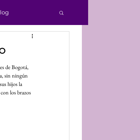
log
e Personas
o
echos Humanos
es de Bogotá, 
a, sin ningún 
us hijos la 
nocimiento
con los brazos 
Donaciones