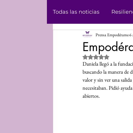
Todas las noticias
Resilien
Prensa Empodérame
6 
Masculinidad
Abolici
Empodéra
Obtuvo NaN de 5 estrel
Casos
Historias
Ju
Daniela llegó a la funda
buscando la manera de dar
valor y sin ver una salid
Podcast
Violencia de
necesitaban. Pidió ayuda
abiertos.
Informe
Voz propia
Mundo Digital
Análisi