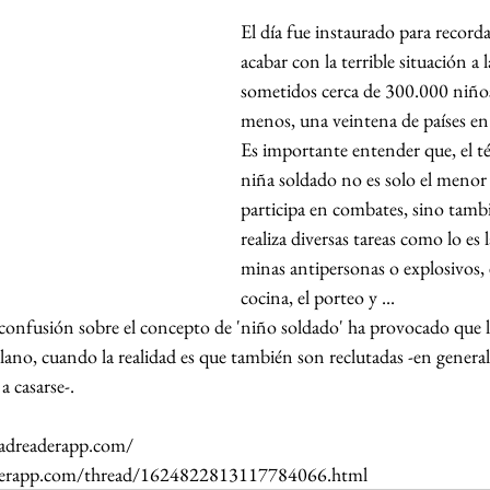
El día fue instaurado para recorda
acabar con la terrible situación a 
sometidos cerca de 300.000 niños 
menos, una veintena de países en 
Es importante entender que, el t
niña soldado no es solo el menor
participa en combates, sino tamb
realiza diversas tareas como lo es 
minas antipersonas o explosivos, e
cocina, el porteo y ... 
ta confusión sobre el concepto de 'niño soldado' ha provocado que 
lano, cuando la realidad es que también son reclutadas -en general
a casarse-. 
eadreaderapp.com/
eaderapp.com/thread/1624822813117784066.html