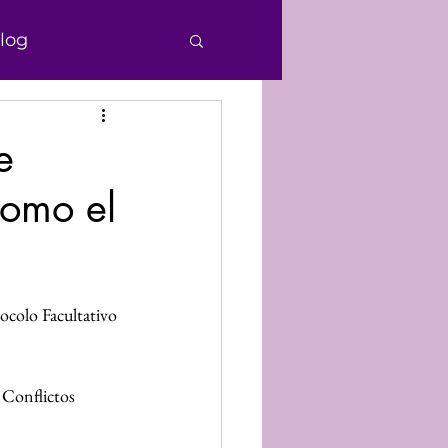
log
e Personas
e
como el
echos Humanos
nocimiento
ocolo Facultativo 
Donaciones
 Conflictos 