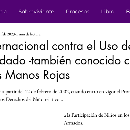
cia
Sobreviviente
Procesos
Libro
B
 feb 2023
1 min de lectura
onismo
Campañas
Denuncias
Trata d
ternacional contra el Uso d
dado -también conocido 
sticia
Matrimonio Infantil
Genero
Der
s Manos Rojas
 Género
Explotación sexual
Líder
Reco
las.
 partir del 12 de febrero de 2002, cuando entró en vigor el Prot
os Derechos del Niño relativo...
Investigación
Justicia Social
Revista
a la Participación de Niños en los
Armados.
s
Perspectiva de Género