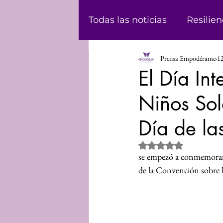
Todas las noticias
Resilien
Prensa Empodérame
12
Masculinidad
Abolici
El Día In
Niños Sol
Casos
Historias
Ju
Día de la
Podcast
Violencia de
Obtuvo NaN de 5 estrel
se empezó a conmemorar a
de la Convención sobre l
Informe
Voz propia
Mundo Digital
Análisi