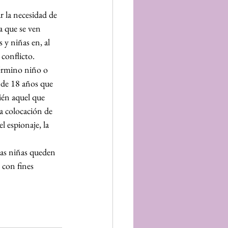
r la necesidad de 
la que se ven 
y niñas en, al 
conflicto. 
érmino niño o 
 de 18 años que 
ién aquel que 
la colocación de 
l espionaje, la 
las niñas queden 
 con fines 