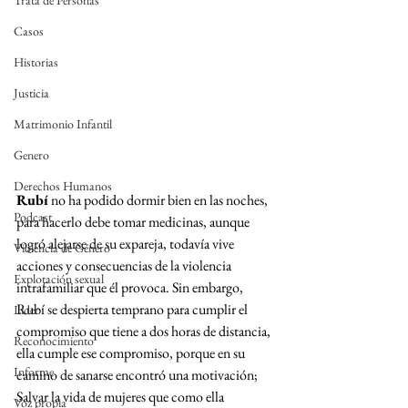
Trata de Personas
Casos
Historias
Justicia
Matrimonio Infantil
Genero
Derechos Humanos
Rubí
 no ha podido dormir bien en las noches, 
Podcast
para hacerlo debe tomar medicinas, aunque 
logró alejarse de su expareja, todavía vive 
Violencia de Género
acciones y consecuencias de la violencia 
Explotación sexual
intrafamiliar que él provoca. Sin embargo, 
Rubí se despierta temprano para cumplir el 
Líder
compromiso que tiene a dos horas de distancia, 
Reconocimiento
ella cumple ese compromiso, porque en su 
Informe
camino de sanarse encontró una motivación; 
Salvar la vida de mujeres que como ella 
Voz propia