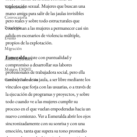
explotación sexual. Mujeres que buscan una 
Voluntariado
mano amiga para salir de las jaulas invisibles 
Convocatoria
pero reales y sobre todo estructurales que 
Psicología
coaccionan a las mujeres a permanecer casi sin 
salida en escenarios de violencia múltiple, 
Evento
propios de la explotación.
Migración
Esmeralda
 asiste con puntualidad y 
Asesoría Jurídica
compromiso a desarrollar sus labores 
Mujeres EMME
profesionales de trabajadora social, pero ella 
también sale de su jaula, a ser libre mediante los 
Cursos y Formación
vínculos que forja con las usuarias, o a través de 
la ejecución de programas y proyectos, y sobre 
todo cuando ve a las mujeres cumplir su 
proceso en el que vuelan empoderadas hacia un 
nuevo comienzo. Ver a Esmeralda abrir los ojos 
sincronizadamente con su sonrisa y con una 
emoción, tanta que supera su tono promedio 