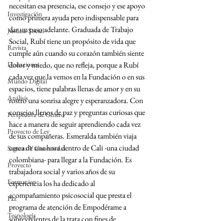
necesitan esa presencia, ese consejo y ese apoyo 
Investigación
como primera ayuda pero indispensable para 
dar un paso adelante. Graduada de Trabajo 
Justicia Social
Social, Rubí tiene un propósito de vida que 
Revista
cumple aún cuando su corazón también siente 
Donaciones
dolor y miedo, que no refleja, porque a Rubí 
cada vez que la vemos en la Fundación o en sus 
Mundo Digital
espacios, tiene palabras llenas de amor y en su 
Análisis
rostro una sonrisa alegre y esperanzadora. Con 
consejos llenos de paz y preguntas curiosas que 
Perspectiva de Género
hace a manera de seguir aprendiendo cada vez 
Proyecto de Ley
de sus compañeras. Esmeralda también viaja 
cerca de una hora dentro de Cali -una ciudad 
Seguras Y Conectadas
colombiana- para llegar a la Fundación. Es 
Proyecto
trabajadora social y varios años de su 
Formacion
experiencia los ha dedicado al 
acompañamiento psicosocial que presta el 
Paz
programa de atención de Empodérame a 
Tecnología
sobrevivientes de la trata con fines de 