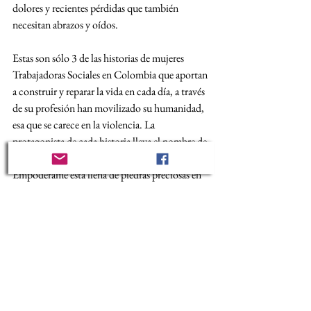
dolores y recientes pérdidas que también 
necesitan abrazos y oídos.
Estas son sólo 3 de las historias de mujeres 
Trabajadoras Sociales en Colombia que aportan 
a construir y reparar la vida en cada día, a través 
de su profesión han movilizado su humanidad, 
esa que se carece en la violencia. La 
protagonista de cada historia lleva el nombre de 
una piedra preciosa, porque Fundación 
Empodérame está llena de piedras preciosas en 
bruto, que cada día se pulen con el apoyo 
mutuo y conjunto.
Hoy hacemos homenaje a las trabajadoras 
sociales que representan la realidad de esta 
profesión en un contexto de inequidad y 
violencia contra las mujeres. Deseamos que su 
trabajo impulsando cambios positivos con 
dignidad y humanidad para el mundo, también 