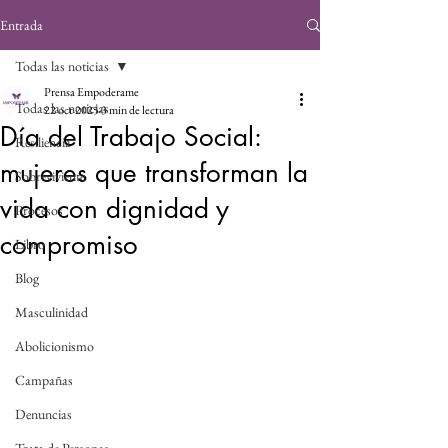
Entrada
Todas las noticias
Prensa Empoderame
Todas las noticias
22 oct 2025
3 min de lectura
Día del Trabajo Social:
Resiliencia
mujeres que transforman la
Sobreviviente
vida con dignidad y
Procesos
compromiso
Libro
Blog
Masculinidad
Abolicionismo
Campañas
Denuncias