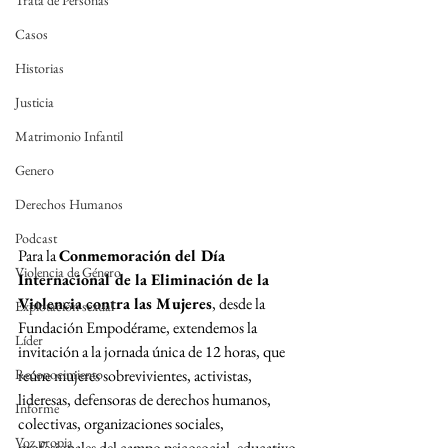
Trata de Personas
Casos
Historias
Justicia
Matrimonio Infantil
Genero
Derechos Humanos
Podcast
Para la 
Conmemoración 
del Día 
Violencia de Género
Internacional de la Eliminación de la 
Violencia contra las Mujeres
, desde la 
Explotación sexual
Fundación Empodérame, extendemos la 
Líder
invitación a la jornada única de 12 horas, que 
Reconocimiento
reúne mujeres sobrevivientes, activistas, 
lideresas, defensoras de derechos humanos, 
Informe
colectivas, organizaciones sociales, 
Voz propia
profesionales del campo psicosocial, educativo 