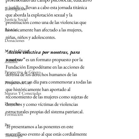
y jurídico, llevan a cabo esta jornada titánica 
Investigación
que aborda la explotación sexual y la 
Justicia Social
prostitución como una de las violencias que 
históricamente han afectado a las mujeres, 
Revista
niñas, niños y adolescentes.
Donaciones
Mundo Digital
"Acción colectiva por nosotras, para 
nosotras" 
es un formato propuesto por la 
Análisis
Fundación Empodérame en las acciones de 
Perspectiva de Género
defensa de los derechos humanos de las 
mujeres, en un día para conmemorar a todas las 
Proyecto de Ley
que históricamente han aportado al 
Seguras Y Conectadas
reconomiento de las mujeres como sujetas de 
Proyecto
derechos y como víctimas de violencias 
estructurales propias del sistema patriarcal. 
Formacion
Paz
Te presentamos a las ponentes en este 
maravilloso evento al que estás cordialmente 
Tecnología