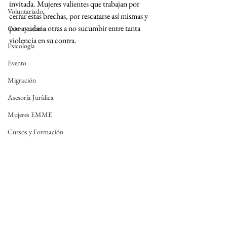
invitada. Mujeres valientes que trabajan por 
Voluntariado
cerrar estas brechas, por rescatarse así mismas y 
por ayudar a otras a no sucumbir entre tanta 
Convocatoria
violencia en su contra. 
Psicología
Evento
Migración
Asesoría Jurídica
Mujeres EMME
Cursos y Formación