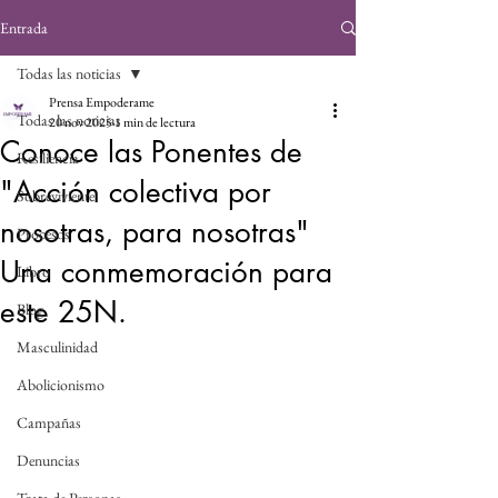
Entrada
Todas las noticias
Prensa Empoderame
Todas las noticias
20 nov 2025
1 min de lectura
Conoce las Ponentes de
Resiliencia
"Acción colectiva por
Sobreviviente
nosotras, para nosotras"
Procesos
Una conmemoración para
Libro
este 25N.
Blog
Masculinidad
Abolicionismo
Campañas
Denuncias