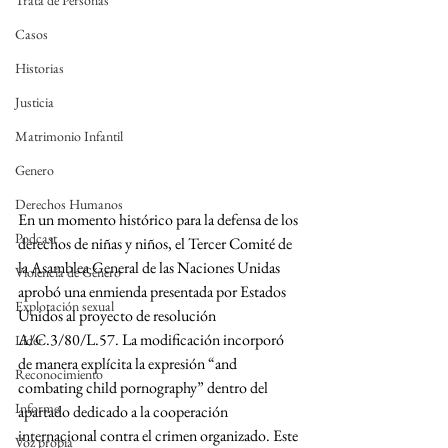
Trata de Personas
Casos
Historias
Justicia
Matrimonio Infantil
Genero
Derechos Humanos
En un momento histórico para la defensa de los 
Podcast
derechos de niñas y niños, el Tercer Comité de 
la Asamblea General de las Naciones Unidas 
Violencia de Género
aprobó una enmienda presentada por Estados 
Explotación sexual
Unidos al proyecto de resolución 
A/C.3/80/L.57. La modificación incorporó 
Líder
de manera explícita la expresión “and 
Reconocimiento
combating child pornography” dentro del 
Informe
apartado dedicado a la cooperación 
internacional contra el crimen organizado. Este 
Voz propia