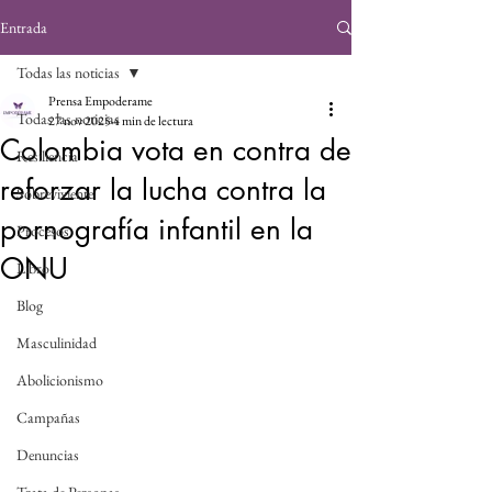
Entrada
Todas las noticias
Prensa Empoderame
Todas las noticias
27 nov 2025
4 min de lectura
Colombia vota en contra de
Resiliencia
reforzar la lucha contra la
Sobreviviente
pornografía infantil en la
Procesos
ONU
Libro
Blog
Masculinidad
Abolicionismo
Campañas
Denuncias