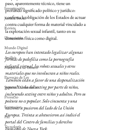
paso, aparentemente técnico, tiene un 
Investigación
profundo significado político y jurídico: 
confirma la obligación de los Estados de actuar 
Justicia Social
contra cualquier forma de material vinculado a 
Revista
la explotación sexual infantil, tanto en su 
Donaciones
dimensión física como digital.
Mundo Digital
Los europeos han intentado legalizar algunas 
Análisis
formas de pedofilia como la pornografía 
infantil virtual, los robots sexuales y otros 
Perspectiva de Género
materiales que no involucran a niños reales. 
Proyecto de Ley
También están a favor de una despenalización 
generalizada del sexting por parte de niños, 
Seguras Y Conectadas
incluyendo sexting entre niños y adultos. Pero su 
Proyecto
postura no es popular. Solo cincuenta y una 
Formacion
naciones se pusieron del lado de la Unión 
Europea. Treinta se abstuvieron así indicó el 
Paz
portal del Centro de familias y derechos 
Tecnología
humanos de Nueva York.