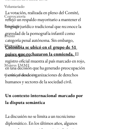
Voluntariado
La votación, realizada en pleno del Comité, 
Convocatoria
reflejó un respaldo mayoritario a mantener el 
Psicología
lenguaje jurídico tradicional que reconoce la 
gravedad de la pornografía infantil como 
Evento
categoría penal autónoma. Sin embargo, 
Migración
Colombia se ubicó en el grupo de 51 
países que rechazaron la enmienda. 
El 
Asesoría Jurídica
registro oficial muestra al país marcado en rojo, 
Mujeres EMME
en una decisión que ha generado preocupación 
y críticas desde organizaciones de derechos 
Cursos y Formación
humanos y sectores de la sociedad civil.
Un contexto internacional marcado por 
la disputa semántica
La discusión no se limita a un tecnicismo 
diplomático. En los últimos años, algunos 