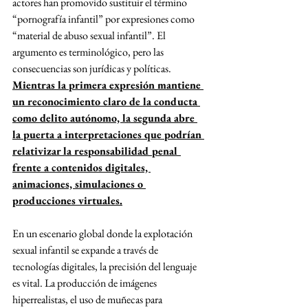
actores han promovido sustituir el término 
“pornografía infantil” por expresiones como 
“material de abuso sexual infantil”. El 
argumento es terminológico, pero las 
consecuencias son jurídicas y políticas. 
Mientras la primera expresión mantiene 
un reconocimiento claro de la conducta 
como delito autónomo, la segunda abre 
la puerta a interpretaciones que podrían 
relativizar la responsabilidad penal 
frente a contenidos digitales, 
animaciones, simulaciones o 
producciones virtuales.
En un escenario global donde la explotación 
sexual infantil se expande a través de 
tecnologías digitales, la precisión del lenguaje 
es vital. La producción de imágenes 
hiperrealistas, el uso de muñecas para 