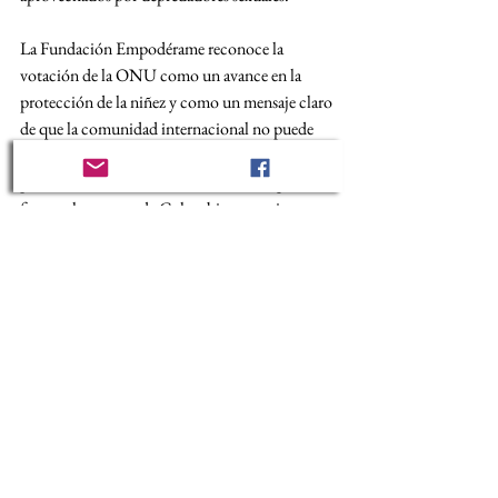
La Fundación Empodérame reconoce la 
votación de la ONU como un avance en la 
protección de la niñez y como un mensaje claro 
de que la comunidad internacional no puede 
permitir ambigüedades en la definición ni en la 
persecución de estos delitos. Sin embargo, 
frente a la postura de Colombia, anunciamos 
que:
Elevaremos una 
reclamación formal al 
Estado colombiano
 por esta decisión 
diplomática que vulnera la protección integral 
de la niñez.
Incidiremos en espacios nacionales e 
internacionales para exigir que Colombia 
rectifique su postura y adopte un compromiso 