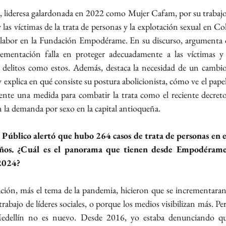
 lideresa galardonada en 2022 como Mujer Cafam, por su trabajo 
 labor en la Fundación Empodérame. En su discurso, argumenta qu
plementación falla en proteger adecuadamente a las víctimas y e
 delitos como estos. Además, destaca la necesidad de un cambio 
 y explica en qué consiste su postura abolicionista, cómo ve el papel
ciente una medida para combatir la trata como el reciente decreto 
 la demanda por sexo en la capital antioqueña.
Público alertó que hubo 264 casos de trata de personas en el 
años. ¿Cuál es el panorama que tienen desde Empodérame 
 2024?
ión, más el tema de la pandemia, hicieron que se incrementaran 
rabajo de líderes sociales, o porque los medios visibilizan más. Per
edellín no es nuevo. Desde 2016, yo estaba denunciando que