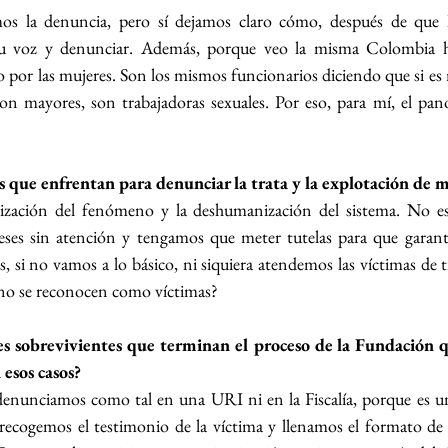
 la denuncia, pero sí dejamos claro cómo, después de que ha
su voz y denunciar. Además, porque veo la misma Colombia h
o por las mujeres. Son los mismos funcionarios diciendo que si es
son mayores, son trabajadoras sexuales. Por eso, para mí, el pan
s que enfrentan para denunciar la trata y la explotación de 
lización del fenómeno y la deshumanización del sistema. No es
ses sin atención y tengamos que meter tutelas para que garanti
 si no vamos a lo básico, ni siquiera atendemos las víctimas de t
 no se reconocen como víctimas?
es sobrevivientes que terminan el proceso de la Fundación q
esos casos?
 denunciamos como tal en una URI ni en la Fiscalía, porque es un
ecogemos el testimonio de la víctima y llenamos el formato de c