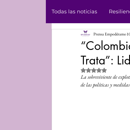
Todas las noticias
Resilien
Prensa Empodérame
1
Masculinidad
Abolici
“Colombia
Trata”: L
Casos
Historias
Ju
Obtuvo NaN de 5 estrel
La sobreviviente de explo
Podcast
Violencia de
de las políticas y medidas
Informe
Voz propia
Mundo Digital
Análisi