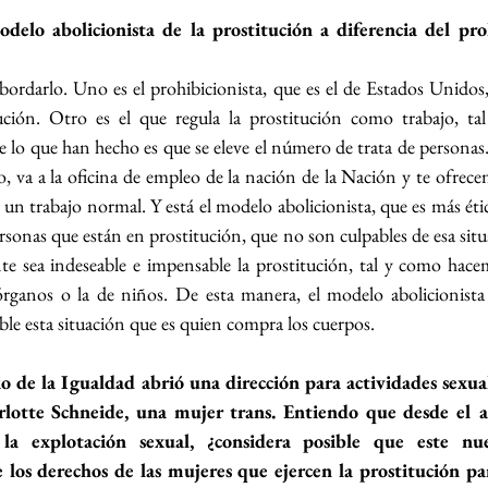
delo abolicionista de la prostitución a diferencia del proh
ordarlo. Uno es el prohibicionista, que es el de Estados Unidos, 
ución. Otro es el que regula la prostitución como trabajo, ta
lo que han hecho es que se eleve el número de trata de personas. 
, va a la oficina de empleo de la nación de la Nación y te ofrec
 un trabajo normal. Y está el modelo abolicionista, que es más étic
rsonas que están en prostitución, que no son culpables de esa situ
e sea indeseable e impensable la prostitución, tal y como hacem
órganos o la de niños. De esta manera, el modelo abolicionista 
ble esta situación que es quien compra los cuerpos.
o de la Igualdad abrió una dirección para actividades sexuale
rlotte Schneide, una mujer trans. Entiendo que desde el a
 la explotación sexual, ¿considera posible que este nue
los derechos de las mujeres que ejercen la prostitución para