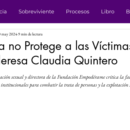
cia
Sobreviviente
Procesos
Libro
B
0 may 2024
9 min de lectura
onismo
Campañas
Denuncias
Trata d
 no Protege a las Víctima
ideresa Claudia Quintero
sticia
Matrimonio Infantil
Genero
Der
las.
tación sexual y directora de la Fundación Empodérame critica la fal
 Género
Explotación sexual
Líder
Reco
 institucionales para combatir la trata de personas y la explotación s
Investigación
Justicia Social
Revista
s
Perspectiva de Género