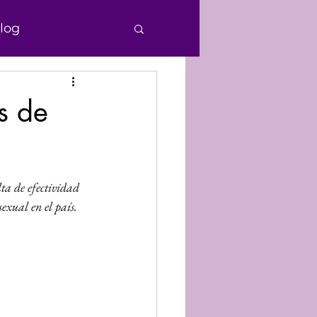
log
e Personas
s de
echos Humanos
ta de efectividad 
nocimiento
exual en el país.
Donaciones