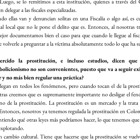
 Luego, se lo remitimos a esta institución, quienes a través del
elegar a las fiscales especializadas.
o ellas van y denuncian solitas en una Fiscalía o algo así, es c
 local que no le pone el delito que es. Entonces, al nosotras tr
mejor documentamos bien el caso para que cuando le llegue al fisca
 volverle a preguntar a la víctima absolutamente todo lo que ha s
rcido la prostitución, e incluso estudios, dicen que
bolicionismo no son convenientes, puesto que va a seguir exi
r y no más bien regular una práctica?
egan en todos los fenómenos, pero cuando tocan el de la prosti
otras creemos que es supremamente importante no desligar el fen
o de la prostitución. La prostitución es un mercado y la trata
 Entonces, nosotros ya tenemos regulada la prostitución en Colomb
entiendo qué otras leyes más podríamos hacer, lo que tenemos que h
 explotando.
 cambio cultural. Tiene que hacerse que la prostitución se vuelv