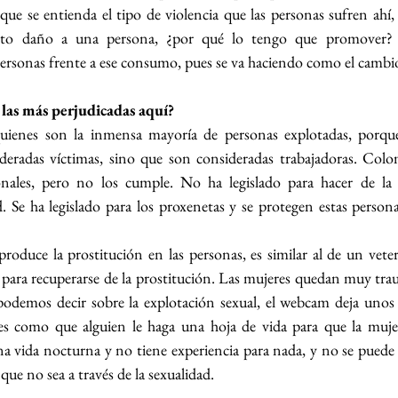
que se entienda el tipo de violencia que las personas sufren ahí,
anto daño a una persona, ¿por qué lo tengo que promover? Y
ersonas frente a ese consumo, pues se va haciendo como el cambi
 las más perjudicadas aquí?
 quienes son la inmensa mayoría de personas explotadas, porqu
eradas víctimas, sino que son consideradas trabajadoras. Colomb
nales, pero no los cumple. No ha legislado para hacer de la p
. Se ha legislado para los proxenetas y se protegen estas personas
oduce la prostitución en las personas, es similar al de un veter
 para recuperarse de la prostitución. Las mujeres quedan muy trau
 podemos decir sobre la explotación sexual, el webcam deja unos
 como que alguien le haga una hoja de vida para que la mujer 
a vida nocturna y no tiene experiencia para nada, y no se puede r
ue no sea a través de la sexualidad.