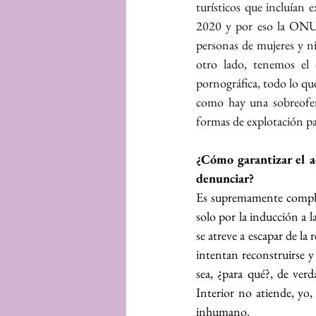
turísticos que incluían 
2020 y por eso la ONU s
personas de mujeres y n
otro lado, tenemos el 
pornográfica, todo lo qu
como hay una sobreofert
formas de explotación pa
¿Cómo garantizar el ac
denunciar?
Es supremamente complicad
solo por la inducción a l
se atreve a escapar de la 
intentan reconstruirse y
sea, ¿para qué?, de verd
Interior no atiende, yo
inhumano.