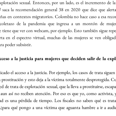
explotación sexual. Entonces, por un lado, es el incremento de la 
aca la recomendación general 38 en 2020 que dice que alerta s
iñas en contextos migratorios. Colombia no hace caso a esa reco
coletazo de la pandemia que ingresa a un montón de mujeres
e tiene que ver con webcam, por ejemplo. Esto también sigue repe
a en el espectro virtual, muchas de las mujeres se ven obligada
ra poder subsistir.
ceso a la justicia para mujeres que deciden salir de la expl
o el acceso a la justicia. Por ejemplo, los casos de trata siguen 
a prostitución y esto deja a la víctima totalmente desprotegida. C
red de trata de explotación sexual, que la lleva a prostituirse, escapa
 aun así no reciben atención. Por eso es que yo, como activista, 
ad es una pérdida de tiempo. Los fiscales no saben qué es trata,
, ¿para qué pongo a una víctima que aguanta hambre a ir a audie