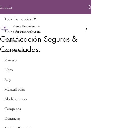
Entrada
Todas las noticias
Prensa Empoderame
Todas las noticias
6 abr
1 min de lectura
Certificación Seguras &
Resiliencia
Conectadas.
Sobreviviente
Procesos
Libro
Blog
Masculinidad
Abolicionismo
Campañas
Denuncias