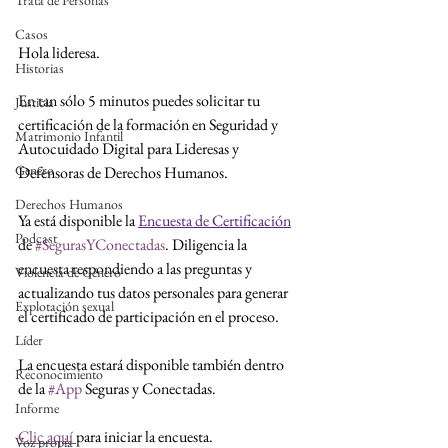
Trata de Personas
Casos
Hola lideresa.
Historias
En tan sólo 5 minutos puedes solicitar tu 
Justicia
certificación de la formación en Seguridad y 
Matrimonio Infantil
Autocuidado Digital para Lideresas y 
Genero
Defensoras de Derechos Humanos.
Derechos Humanos
Ya está disponible la 
Encuesta de Certificación
Podcast
de 
#SegurasYConectadas
. Diligencia la 
encuesta respondiendo a las preguntas y 
Violencia de Género
actualizando tus datos personales para generar 
Explotación sexual
el certificado de participación en el proceso. 
Líder
La encuesta estará disponible también dentro 
Reconocimiento
de la 
#App
 Seguras y Conectadas. 
Informe
Clic aquí 
para iniciar la encuesta. 
Voz propia