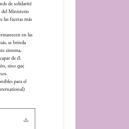
nds de solidarité 
 del Ministerio 
e las facetas más 
permanecen en las 
ás, se brinda 
te sistema, 
capar de él.
ión, sino que 
nos.
nibles para el 
nternational) 