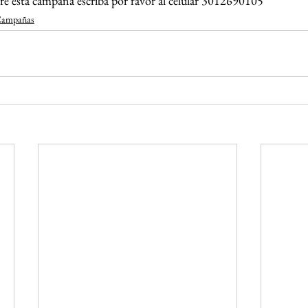
re esta campaña escriba por favor al celular 3012690105
ampañas