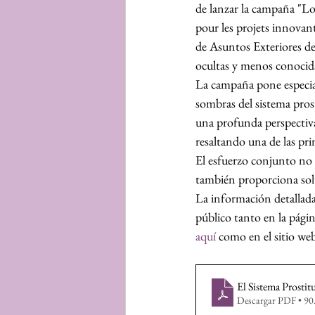
de lanzar la campaña "Lo 
pour les projets innovant
de Asuntos Exteriores de 
ocultas y menos conocida
La campaña pone especial
sombras del sistema pros
una profunda perspectiva
resaltando una de las prin
El esfuerzo conjunto no s
también proporciona solu
La información detallada 
público tanto en la págin
aquí
 como en el sitio we
El Sistema Prostit
Descargar PDF • 9