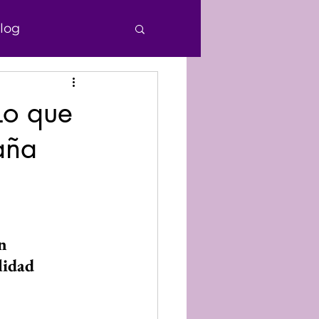
log
e Personas
Lo que
aña
echos Humanos
nocimiento
n 
Donaciones
lidad 