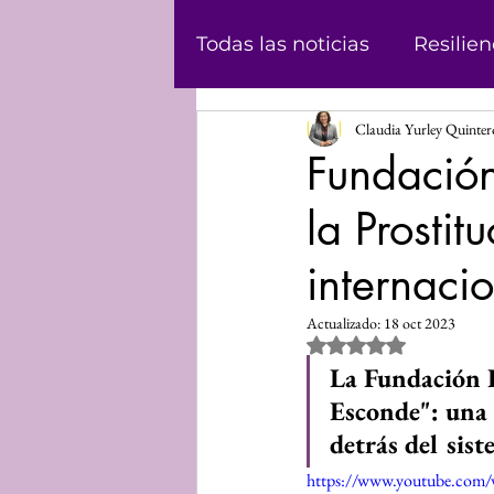
Todas las noticias
Resilien
Claudia Yurley Quinte
Masculinidad
Abolici
Fundació
la Prosti
Casos
Historias
Ju
internaci
Podcast
Violencia de
Actualizado:
18 oct 2023
Obtuvo NaN de 5 estrel
La Fundación 
Informe
Voz propia
Esconde": una 
detrás del sis
https://www.youtube.co
Mundo Digital
Análisi