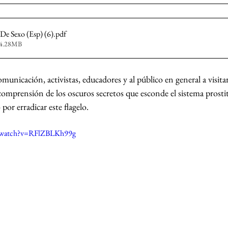
De Sexo (Esp) (6)
.pdf
34.28MB
unicación, activistas, educadores y al público en general a visitar 
comprensión de los oscuros secretos que esconde el sistema prostit
por erradicar este flagelo.
m/watch?v=RFlZBLKh99g