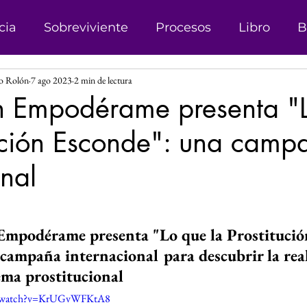
cia
Sobreviviente
Procesos
Libro
B
ro Rolón
7 ago 2023
2 min de lectura
onismo
Campañas
Denuncias
Trata d
n Empodérame presenta "
tución Esconde": una camp
sticia
Matrimonio Infantil
Genero
Der
onal
 Género
Explotación sexual
Líder
Reco
las.
Empodérame presenta "Lo que la Prostitució
Investigación
Justicia Social
Revista
campaña internacional para descubrir la rea
tema prostitucional
m/watch?v=KrUGvWFKtA8
s
Perspectiva de Género