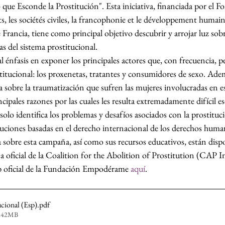
que Esconde la Prostitución". Esta iniciativa, financiada por el Fo
s, les sociétés civiles, la francophonie et le développement humain
Francia, tiene como principal objetivo descubrir y arrojar luz sobr
s del sistema prostitucional.
 énfasis en exponer los principales actores que, con frecuencia, 
titucional: los proxenetas, tratantes y consumidores de sexo. Adem
 sobre la traumatización que sufren las mujeres involucradas en es
cipales razones por las cuales les resulta extremadamente difícil es
olo identifica los problemas y desafíos asociados con la prostituc
ciones basadas en el derecho internacional de los derechos huma
sobre esta campaña, así como sus recursos educativos, están dispo
a oficial de la Coalition for the Abolition of Prostitution (CAP I
b oficial de la Fundación Empodérame 
aquí
.
ucional (Esp)
.pdf
0.42MB