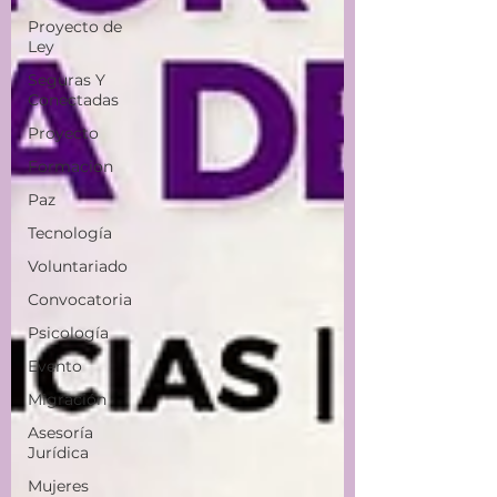
Proyecto de
Ley
Seguras Y
Conectadas
Proyecto
Formacion
Paz
Tecnología
Voluntariado
Convocatoria
Psicología
Evento
Migración
Asesoría
Jurídica
Mujeres