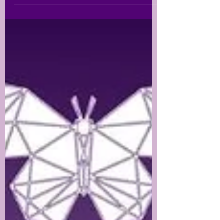
programa #VoluntariadoEnAcción, Laura
Alejandra Rodríguez, psicóloga con enfoque
psicosocial y voluntaria de Fundación
Empodérame modera este espacio en vivo para
dialogar en torno a los mitos del amor romántico y
la violencia de género que se ha escondido dentro
de estas creencias, las cuales a nivel cultural ha
tenido incidencia histórica en el desarrollo de
nuestra sociedad.