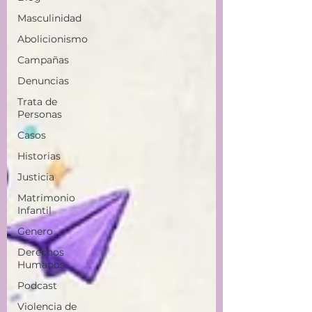
Masculinidad
Abolicionismo
Campañas
Denuncias
Trata de
Personas
Casos
Historias
Justicia
Matrimonio
Infantil
Genero
Derechos
Humanos
Podcast
Violencia de