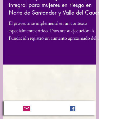
13 abr
Reconocer para Seguir: una respuesta
integral para mujeres en riesgo en
Norte de Santander y Valle del Cauca
El proyecto se implementó en un contexto
especialmente crítico. Durante su ejecución, la
Fundación registró un aumento aproximado del
60 % en las solicitudes de atención psicosocial,
jurídica y humanitaria. Esto ocurrió en medio de
la conmoción interior en Norte de Santander, una
medida excepcional adoptada por el Gobierno
nacional ante la alteración grave del orden
público, que en la práctica significó un contexto
de mayor militarización, restricciones,
intensificación del c