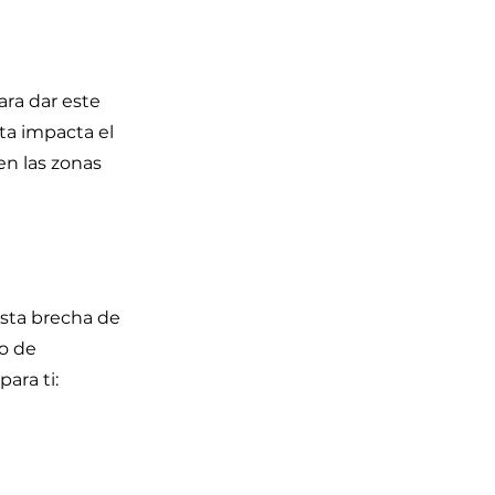
ra dar este
ta impacta el
en las zonas
esta brecha de
mo de
ara ti: