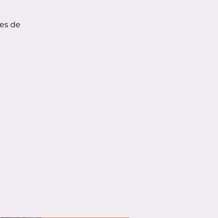
e
nes de