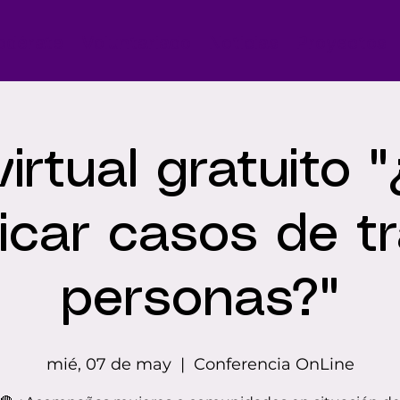
odérate
Voluntariado
Noticias
Proyectos
 virtual gratuito
ficar casos de t
personas?"
mié, 07 de may
  |  
Conferencia OnLine