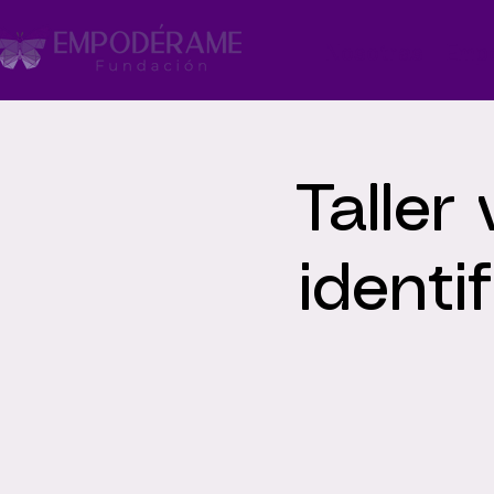
Nosotras
Emp
Taller
identi